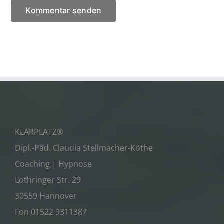
KLARPLATZ®
Dipl.-Päd. Claudia Stellmacher-Köthe
Coaching | Hypnose
Lothringer Str. 29
30559 Hannover
Fon 01522 9311387