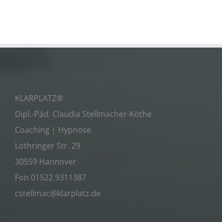
KLARPLATZ®
Dipl.-Päd. Claudia Stellmacher-Köthe
Coaching | Hypnose
Lothringer Str. 29
30559 Hannover
Fon 01522 9311387
cstellmac@klarplatz.de