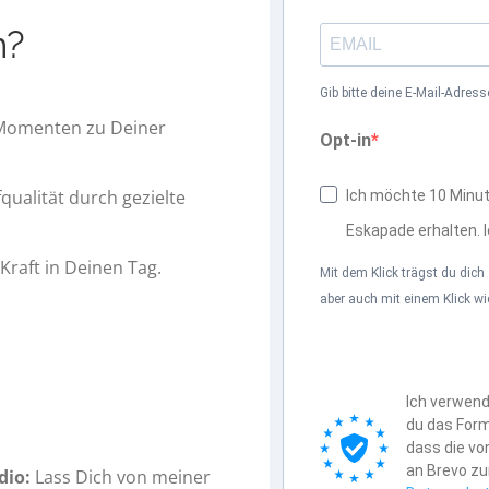
n?
Gib bitte deine E-Mail-Adres
 Momenten zu Deiner
Opt-in
ualität durch gezielte
Ich möchte 10 Minu
Eskapade erhalten. 
 Kraft in Deinen Tag.
Mit dem Klick trägst du dic
aber auch mit einem Klick w
Ich verwend
du das Form
dass die vo
an Brevo z
dio:
Lass Dich von meiner