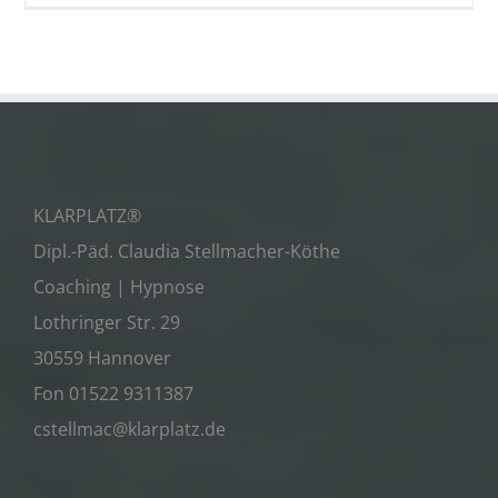
KLARPLATZ®
Dipl.-Päd. Claudia Stellmacher-Köthe
Coaching | Hypnose
Lothringer Str. 29
30559 Hannover
Fon 01522 9311387
cstellmac@klarplatz.de