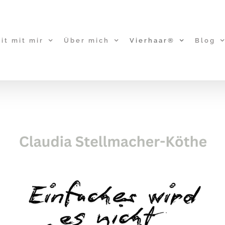
it mit mir
Über mich
Vierhaar®
Blog