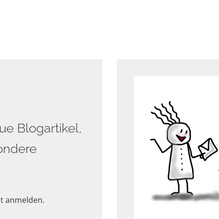
e Blogartikel,
sondere
st anmelden.