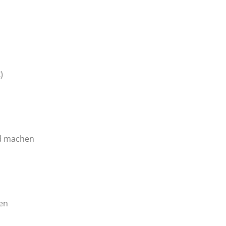
)
nd machen
uen