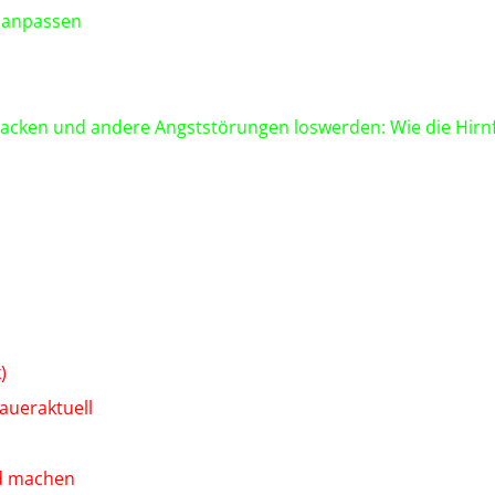
d anpassen
tacken und andere Angststörungen loswerden: Wie die Hirnf
.
)
aueraktuell
nd machen