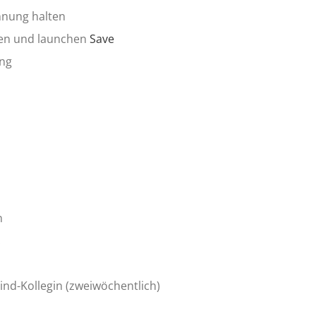
nnung halten
en und launchen
Save
ing
n
.
nd-Kollegin (zweiwöchentlich)