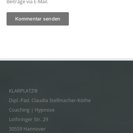
Beiträge via E-Mail.
KLARPLATZ®
Dipl.-Päd. Claudia Stellmacher-Köthe
Coaching | Hypnose
Lothringer Str. 29
30559 Hannover