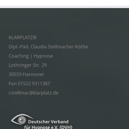
KLARPLATZ®
Dipl.-Päd. Claudia Stellmacher-Köthe
Coaching | Hypnose
Lothringer Str. 29
30559 Hannover
Fon 01522 9311387
cstellmac@klarplatz.de