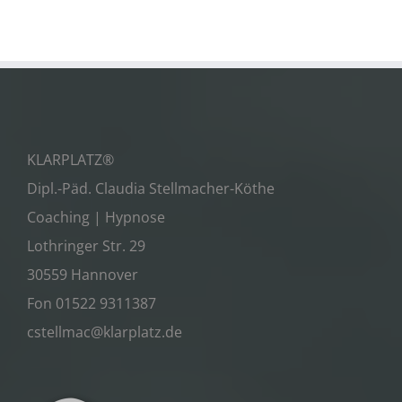
KLARPLATZ®
Dipl.-Päd. Claudia Stellmacher-Köthe
Coaching | Hypnose
Lothringer Str. 29
30559 Hannover
Fon 01522 9311387
cstellmac@klarplatz.de