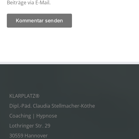
Beiträge via E-Mail.
KLARPLATZ®
Dipl.-Päd. Claudia Stellmacher-Köthe
Coaching | Hypnose
Lothringer Str. 29
30559 Hannover