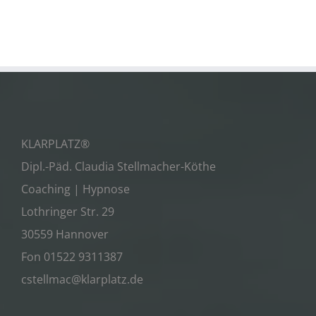
KLARPLATZ®
Dipl.-Päd. Claudia Stellmacher-Köthe
Coaching | Hypnose
Lothringer Str. 29
30559 Hannover
Fon 01522 9311387
cstellmac@klarplatz.de