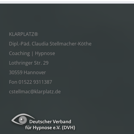
KLARPLATZ®
Dipl.-Päd. Claudia Stellmacher-Köthe
Coaching | Hypnose
Lothringer Str. 29
30559 Hannover
Fon 01522 9311387
cstellmac@klarplatz.de